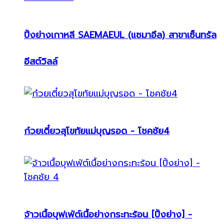
ปิ้งย่างเกาหลี SAEMAEUL (แซมาอึล) สาขาเซ็นทรัล
อีสต์วิลล์
ก๋วยเตี๋ยวสุโขทัยแม่บุญรอด - โชคชัย4
จ้าวเนื้อบุฟเฟ่ต์เนื้อย่างกระทะร้อน [ปิ้งย่าง] -