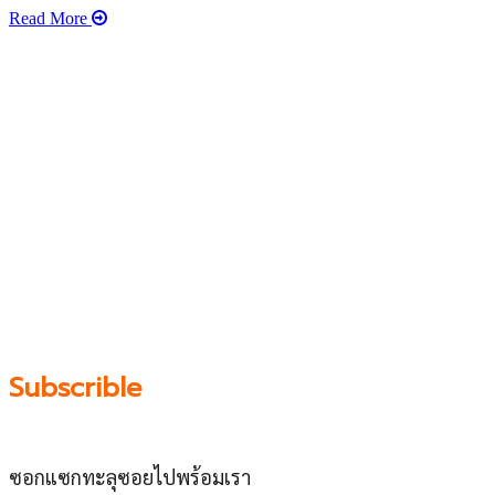
Read More
เว็บไซต์ www.ladprao71.com เป็นชุมชนออนไลน์
บน “พื้นที่จตุรัสเศรษฐกิจ” ได้แก่บริเวณ ลาดพร้าว 71,
โชคชัย 4, ลาดพร้าว-วังหิน, สุคนธสวัสดิ์, เสนานิคม และ
ประดิษฐ์มนูธรรม ที่รวบรวมร้านอาหารและบริการต่างๆใน
ย่านนี้ในที่เดียว โดยทีมงานคลุกคลีอยู่ในย่านนี้มากว่า 10 ปี
ทำให้เราซอกซอนจน
“รู้ทะลุซอย”
และขอเป็นส่วนช่วย
ผลัดดันให้เป็น “พื้นที่เศรฐกิจชุมชน” อย่างยั่งยืน
Subscrible
ซอกแซกทะลุซอยไปพร้อมเรา